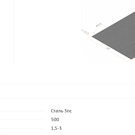
Сталь 3пс
500
1,5-3